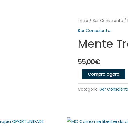
Quantidade
Início
/
Ser Consciente
/ 
de
Ser Consciente
Mente
Mente Tr
Tranquila
55,00
€
A
Compra agora
Categoria:
Ser Conscient