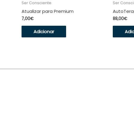
Ser Consciente
Ser Consc
Atualizar para Premium
AutoTera
7,00
€
88,00
€
Adicionar
Adic