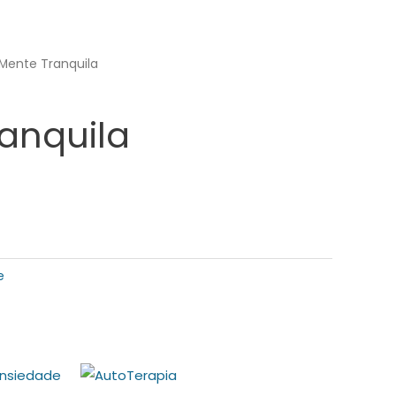
Mente Tranquila
anquila
lternative:
e