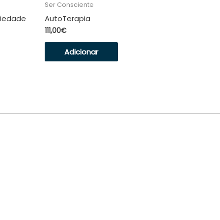
Ser Consciente
siedade
AutoTerapia
111,00
€
Adicionar